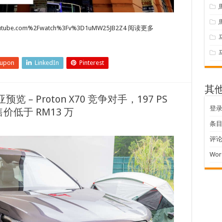
youtube.com%2Fwatch%3Fv%3D1uMW25JB2Z4 阅读更多
eupon
LinkedIn
Pinterest
其
西亚预览 – Proton X70 竞争对手，197 PS
登
售价低于 RM13 万
条目 
评论 
Wor