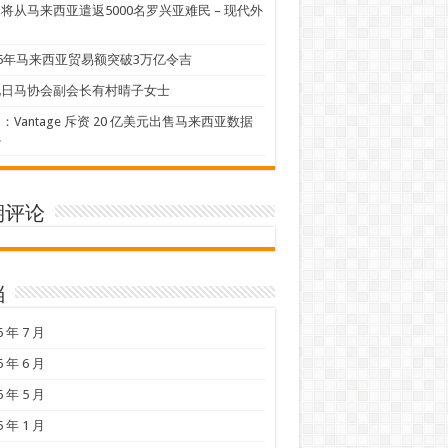
将从马来西亚遣返5000名罗兴亚难民 – 现代外
25年马来西亚贸易额突破3万亿令吉
见日马协会副会长有村晴子女士
：Vantage 斥资 20 亿美元出售马来西亚数据
心
期评论
档
6 年 7 月
6 年 6 月
6 年 5 月
5 年 1 月