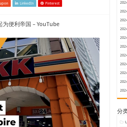
202
eupon
LinkedIn
Pinterest
202
202
为便利帝国 – YouTube
202
202
202
202
202
202
202
202
分
U