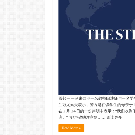
雪邦——马来西亚一名教师因涉嫌与一名学
兰万尤索夫表示，警方是在该学生的母亲于12月12
在 3 月 24 日的一份声明中表示：“我们
迹。” “她声称她注意到…… 阅读更多
Read More »