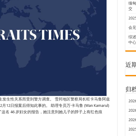
缅甸
交
20
会
综述
中
近
归
生发生性关系而受到警方调查。 雪邦地区警察局长旺卡马鲁阿兹
202
日报案后得知此事的。 助理专员万·卡马鲁 (Wan Kamarul)
202
收到了这名 46 岁妇女的报告，她注意到她儿子的脖子上有红色痕
202
202