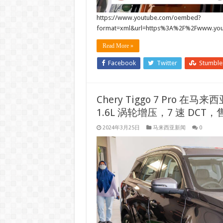
https://www.youtube.com/oembed?
format=xml&url=https%3A%2F%2Fwww.
Read More »
Facebook
Twitter
Stumbl
Chery Tiggo 7 Pro 在马来
1.6L 涡轮增压，7 速 DCT，
2024年3月25日
马来西亚新闻
0