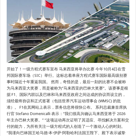
开始了！一级方程式赛车宣布 马来西亚将举办比赛 今年10月4日在雪
邦国际赛车场（SIC）举行。这标志着单座方程式赛车国际最高级别赛
事时隔近十年重返我国。 然而，奇怪的是，最后一刻的比赛不会被称
为马来西亚大奖赛，而是被称为“马来西亚的巴林大奖赛”。该赛事是根
据 F1、国际汽联以及巴林和马来西亚政府之间达成的协议而设立的，
须经最终协议和正式签署（包括世界汽车运动理事会 (WMSC) 的批
准）。 F1在其网站上表示，票务信息将很快公布。 系列总裁兼首席执
行官 Stefano Domenicalli 表示：“我们很高兴确认马来西亚将于 2026
年主办巴林大奖赛。” “这项运动再次证明了其适应、寻找解决方案和交
付的能力，为所有关注一级方程式的人创造了一个激动人心的时刻。
“我谨向巴林国王哈马德·本·伊萨·阿勒哈利法国王陛下、殿下表示诚挚