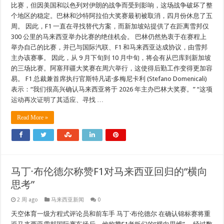
比赛，但因美国和以色列对伊朗的战争而受到影响，这场战争破坏了整
个地区的稳定。巴林和沙特阿拉伯大奖赛最初被取消，四月份休息了五
周。 因此，F1 一直在寻找替代方案，而新加坡站提供了在距离雪邦仅
300 公里的马来西亚举办比赛的绝佳机会。 巴林仍然热衷于在赛程上
举办自己的比赛，并已与国际汽联、F1 和马来西亚达成协议，由雪邦
主办该赛事。 因此，从 9 月下旬到 10 月中旬，将会有从巴库到新加坡
的三场比赛。阿塞拜疆大奖赛在周六举行，这使得后勤工作变得更加容
易。 F1 总裁兼首席执行官斯特凡诺·多梅尼卡利 (Stefano Domenicali)
表示：“我们很高兴确认马来西亚将于 2026 年主办巴林大奖赛。” “这项
运动再次证明了其适应、寻找 …
Read More »
马丁·布伦德尔称赞F1对马来西亚回归的“横向
思考”
2 周 ago
马来西亚新闻
0
天空体育一级方程式评论员和前车手 马丁·布伦德尔 在确认锦标赛将重