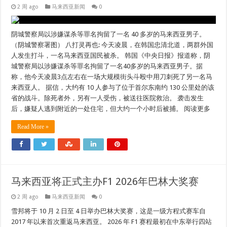
2 周 ago
马来西亚新闻
0
阴城警察局以涉嫌谋杀等罪名拘留了一名 40 多岁的马来西亚男子。
（阴城警察署图） 八打灵再也: 今天凌晨，在韩国忠清北道，两群外国
人发生打斗，一名马来西亚国民被杀。 韩国《中央日报》报道称，阴
城警察局以涉嫌谋杀等罪名拘留了一名40多岁的马来西亚男子。据
称，他今天凌晨3点左右在一场大规模街头斗殴中用刀刺死了另一名马
来西亚人。 据信，大约有 10 人参与了位于首尔东南约 130 公里处的该
省的战斗。除死者外，另有一人受伤，被送往医院救治。 袭击发生
后，嫌疑人逃到附近的一处住宅，但大约一个小时后被捕。 阅读更多
Read More »
马来西亚将正式主办F1 2026年巴林大奖赛
2 周 ago
马来西亚新闻
0
雪邦将于 10 月 2 日至 4 日举办巴林大奖赛，这是一级方程式赛车自
2017 年以来首次重返马来西亚。 2026 年 F1 赛程最初在中东举行四站