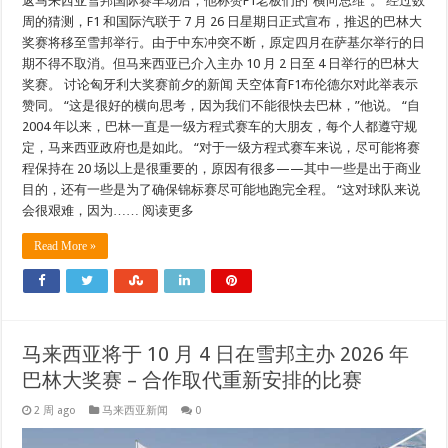
返马来西亚雪邦国际赛车场后，他称赞F1老板们的“横向思维”。 经过数
周的猜测，F1 和国际汽联于 7 月 26 日星期日正式宣布，推迟的巴林大
奖赛将移至雪邦举行。由于中东冲突不断，原定四月在萨基尔举行的日
期不得不取消。但马来西亚已介入主办 10 月 2 日至 4 日举行的巴林大
奖赛。 讨论匈牙利大奖赛前夕的新闻 天空体育F1布伦德尔对此举表示
赞同。 “这是很好的横向思考，因为我们不能很快去巴林，”他说。 “自
2004 年以来，巴林一直是一级方程式赛车的大朋友，每个人都遵守规
定，马来西亚政府也是如此。 “对于一级方程式赛车来说，尽可能将赛
程保持在 20 场以上是很重要的，原因有很多——其中一些是出于商业
目的，还有一些是为了确保锦标赛尽可能地跑完全程。 “这对球队来说
会很艰难，因为…… 阅读更多
Read More »
马来西亚将于 10 月 4 日在雪邦主办 2026 年
巴林大奖赛 – 合作取代重新安排的比赛
2 周 ago
马来西亚新闻
0