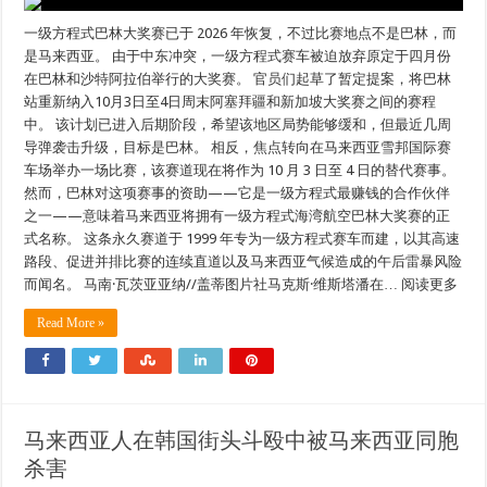
一级方程式巴林大奖赛已于 2026 年恢复，不过比赛地点不是巴林，而
是马来西亚。 由于中东冲突，一级方程式赛车被迫放弃原定于四月份
在巴林和沙特阿拉伯举行的大奖赛。 官员们起草了暂定提案，将巴林
站重新纳入10月3日至4日周末阿塞拜疆和新加坡大奖赛之间的赛程
中。 该计划已进入后期阶段，希望该地区局势能够缓和，但最近几周
导弹袭击升级，目标是巴林。 相反，焦点转向在马来西亚雪邦国际赛
车场举办一场比赛，该赛道现在将作为 10 月 3 日至 4 日的替代赛事。
然而，巴林对这项赛事的资助——它是一级方程式最赚钱的合作伙伴
之一——意味着马来西亚将拥有一级方程式海湾航空巴林大奖赛的正
式名称。 这条永久赛道于 1999 年专为一级方程式赛车而建，以其高速
路段、促进并排比赛的连续直道以及马来西亚气候造成的午后雷暴风险
而闻名。 马南·瓦茨亚亚纳//盖蒂图片社马克斯·维斯塔潘在… 阅读更多
Read More »
马来西亚人在韩国街头斗殴中被马来西亚同胞
杀害