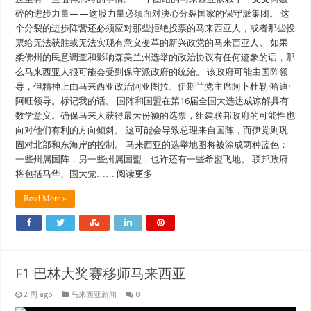
碎的进步力量——这股力量必须面对决心分裂国家的保守派集团。 这
个分裂的进步阵营还必须应对那些拒绝投票的马来西亚人，或者那些投
票给无法获胜或无法实现有意义变革的新兴政党的马来西亚人。 如果
柔佛州的民意调查和影响森美兰州选举的政治协议有任何迹象的话，那
么马来西亚人很可能会受到保守派政府的统治。 该政府可能由国阵领
导，但精神上由马来西亚政治阿亚图拉、伊斯兰党主席阿卜杜勒·哈迪·
阿旺领导。标记我的话。 国阵和国盟在第16届全国大选达成谅解具有
数学意义。确保马来人获得最大份额的选票，组建联邦政府的可能性也
向对他们有利的方向倾斜。 这可能会导致总理来自国阵，而伊党则巩
固对北部和东海岸的控制。 马来西亚的选举地图将被涂成两种蓝色：
一些州属国阵，另一些州属国盟，也许还有一些希盟飞地。 联邦政府
将包括马华、国大党…… 阅读更多
Read More »
F1 巴林大奖赛移师马来西亚
2 周 ago
马来西亚新闻
0