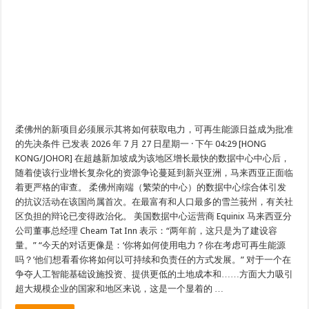
柔佛州的新项目必须展示其将如何获取电力，可再生能源日益成为批准
的先决条件 已发表 2026 年 7 月 27 日星期一 · 下午 04:29 [HONG
KONG/JOHOR] 在超越新加坡成为该地区增长最快的数据中心中心后，
随着使该行业增长复杂化的资源争论蔓延到新兴亚洲，马来西亚正面临
着更严格的审查。 柔佛州南端（繁荣的中心）的数据中心综合体引发
的抗议活动在该国尚属首次。在最富有和人口最多的雪兰莪州，有关社
区负担的辩论已变得政治化。 美国数据中心运营商 Equinix 马来西亚分
公司董事总经理 Cheam Tat Inn 表示：“两年前，这只是为了建设容
量。” “今天的对话更像是：‘你将如何使用电力？你在考虑可再生能源
吗？’他们想看看你将如何以可持续和负责任的方式发展。” 对于一个在
争夺人工智能基础设施投资、提供更低的土地成本和……方面大力吸引
超大规模企业的国家和地区来说，这是一个显着的 …