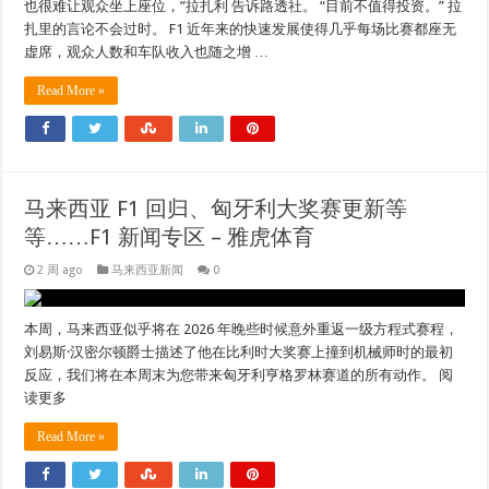
也很难让观众坐上座位，”拉扎利 告诉路透社。 “目前不值得投资。” 拉
扎里的言论不会过时。 F1 近年来的快速发展使得几乎每场比赛都座无
虚席，观众人数和车队收入也随之增 …
Read More »
马来西亚 F1 回归、匈牙利大奖赛更新等
等……F1 新闻专区 – 雅虎体育
2 周 ago
马来西亚新闻
0
本周，马来西亚似乎将在 2026 年晚些时候意外重返一级方程式赛程，
刘易斯·汉密尔顿爵士描述了他在比利时大奖赛上撞到机械师时的最初
反应，我们将在本周末为您带来匈牙利亨格罗林赛道的所有动作。 阅
读更多
Read More »