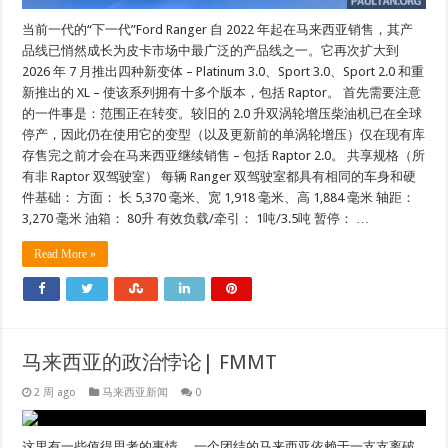
当前一代的“下一代”Ford Ranger 自 2022 年起在马来西亚销售，其产
品线已悄然成长为皮卡市场中最广泛的产品线之一。它再次扩大到
2026 年 7 月推出四种新变体 – Platinum 3.0、Sport 3.0、Sport 2.0 和重
新推出的 XL – 使该系列拥有十多个版本，包括 Raptor。 首先需要注意
的一件事是：范围正在转变。较旧的 2.0 升双涡轮增压柴油机已在全球
停产，因此仍在使用它的变型（以及更新前的单涡轮增压）仅在现有库
存售完之前才会在马来西亚继续销售 – 包括 Raptor 2.0。 共享规格（所
有非 Raptor 双驾驶室） 每辆 Ranger 双驾驶室都具有相同的车身和硬
件基础： 方面： 长 5,370 毫米、宽 1,918 毫米、高 1,884 毫米 轴距：
3,270 毫米 油箱： 80升 有效负载/牵引： 1吨/3.5吨 暂停： …
Read More »
马来西亚的政治悖论| FMMT
2 周 ago
马来西亚新闻
0
这里有一些值得思考的事情。 一个团结的马来西亚依赖于一支支离破