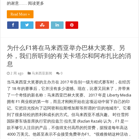
的谢意…… 阅读更多
Read More »
为什么F1将在马来西亚举办巴林大奖赛。另
外，我们所听到的有关卡塔尔和阿布扎比的消
息
2 周 ago
马来西亚新闻
0
当马来西亚大奖赛的主办方在 2017 年告别一级方程式赛车时，在经历
了 18 年的赛事后，它并没有多少遗憾。现在，比赛又回来了，并带来
了一个奇怪的新名称：马来西亚巴林大奖赛。 2017 年是 Liberty Media
拥有 F1 商业权的第一年，而且才刚刚开始在这项运动中留下自己的印
记。它把目光投向了迈阿密和拉斯维加斯等所谓的“目的地城市”。它看
到了很多轻松的胜利和成长的方式。但马来西亚不感兴趣。 时任雪邦
国际赛车场首席执行官的拉兹兰·拉扎里 (Razlan Razali) 认为，F1 是一
款不够引人注目的产品，不值得支付高昂的托管费，据报道每年高达
4000 万美元。他甚至表示不会接受免费举办F1。 “很难推销这种活动，