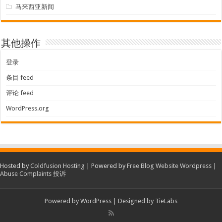
马来西亚新闻
其他操作
登录
条目 feed
评论 feed
WordPress.org
Hosted by
Coldfusion Hosting
| Powered by
Free Blog Website Wordpress
|
Abuse Complaints 投诉
Powered by
WordPress
| Designed by
TieLabs