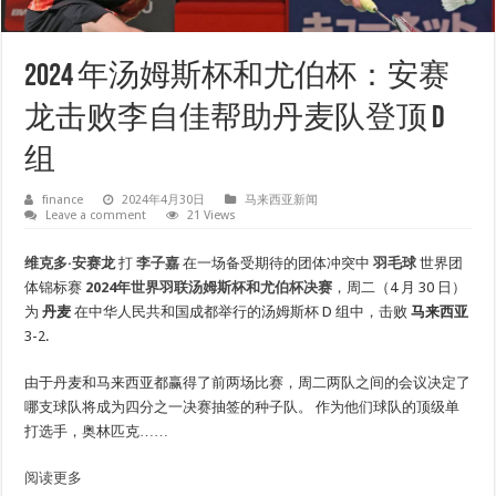
2024 年汤姆斯杯和尤伯杯：安赛
龙击败李自佳帮助丹麦队登顶 D
组
finance
2024年4月30日
马来西亚新闻
Leave a comment
21 Views
维克多·安赛龙
打
李子嘉
在一场备受期待的团体冲突中
羽毛球
世界团
体锦标赛
2024年世界羽联汤姆斯杯和尤伯杯决赛
，周二（4 月 30 日）
为
丹麦
在中华人民共和国成都举行的汤姆斯杯 D 组中，击败
马来西亚
3-2.
由于丹麦和马来西亚都赢得了前两场比赛，周二两队之间的会议决定了
哪支球队将成为四分之一决赛抽签的种子队。 作为他们球队的顶级单
打选手，奥林匹克……
阅读更多